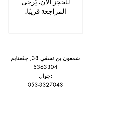
للحجز الآن. يُرجى
المراجعة قريبًا.
شمعون بن تسڤي 38, چڤعتايم
5363304
جوال:
053-3327043
شمعون بن تسڤي 38,
چڤعتايم
5363304
جوال:
053-3327043